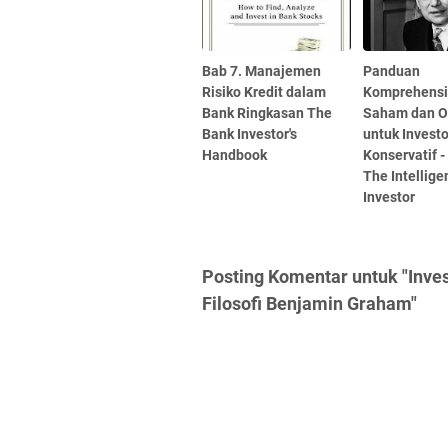
Bab 7. Manajemen
Panduan
Risiko Kredit dalam
Komprehensif
Bank Ringkasan The
Saham dan O
Bank Investor's
untuk Investo
Handbook
Konservatif -
The Intellige
Investor
Posting Komentar untuk "Inve
Filosofi Benjamin Graham"