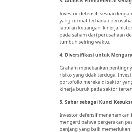
3. Analisis Fundamental seba
Investor defensif, sesuai deng
yang cermat terhadap perusah
laporan keuangan, kinerja hist
pada saham dari perusahaan de
tumbuh seiring waktu.
4. Diversifikasi untuk Mengura
Graham menekankan pentingnya d
risiko yang tidak terduga. Inve
portofolio mereka di sektor yan
kinerja buruk pada sektor terten
5. Sabar sebagai Kunci Kesuks
Investor defensif menanamkan f
mengerti bahwa pergerakan pasa
panjang yang baik memerlukan k