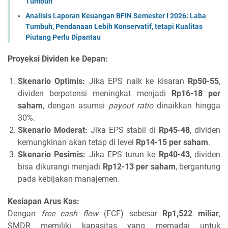
Tumbuh
Analisis Laporan Keuangan BFIN Semester I 2026: Laba
Tumbuh, Pendanaan Lebih Konservatif, tetapi Kualitas
Piutang Perlu Dipantau
Proyeksi Dividen ke Depan:
Skenario Optimis:
Jika EPS naik ke kisaran
Rp50-55
,
dividen berpotensi meningkat menjadi
Rp16-18 per
saham
, dengan asumsi
payout ratio
dinaikkan hingga
30%.
Skenario Moderat:
Jika EPS stabil di
Rp45-48
, dividen
kemungkinan akan tetap di level
Rp14-15 per saham
.
Skenario Pesimis:
Jika EPS turun ke
Rp40-43
, dividen
bisa dikurangi menjadi
Rp12-13 per saham
, bergantung
pada kebijakan manajemen.
Kesiapan Arus Kas:
Dengan
free cash flow
(FCF) sebesar
Rp1,522 miliar
,
SMDR memiliki kapasitas yang memadai untuk