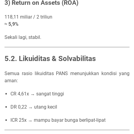
3) Return on Assets (ROA)
118,11 miliar / 2 triliun
≈
5,9%
Sekali lagi, stabil.
5.2. Likuiditas & Solvabilitas
Semua rasio likuiditas PANS menunjukkan kondisi yang
aman:
CR 4,61x → sangat tinggi
DR 0,22 → utang kecil
ICR 25x → mampu bayar bunga berlipat-lipat